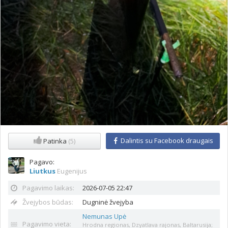
Dalintis su Facebook draugais
Patinka
(5)
Pagavo:
Liutkus
Eugenijus
Pagavimo laikas:
2026-07-05 22:47
Žvejybos būdas:
Dugninė žvejyba
Nemunas Upė
Pagavimo vieta:
Hrodna regionas, Dzyatlava rajonas, Baltarusija;