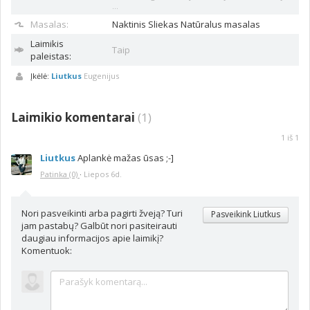
...
Masalas:
Naktinis
Sliekas Natūralus masalas
Laimikis
Taip
paleistas:
Įkėlė:
Liutkus
Eugenijus
Laimikio komentarai
(
1
)
1
iš
1
Liutkus
Aplankė mažas ūsas ;-]
Patinka
(0)
·
Liepos 6d.
Nori pasveikinti arba pagirti žveją? Turi
Pasveikink Liutkus
jam pastabų? Galbūt nori pasiteirauti
daugiau informacijos apie laimikį?
Komentuok: