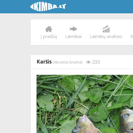
Į pradžią
Laimikiai
Laimikių analizės
K
Karšis
230
(Abramis brama)