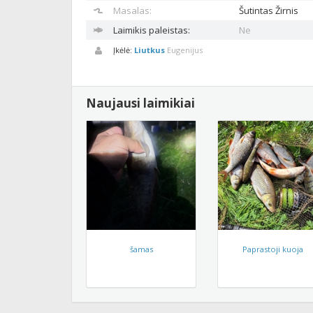
Masalas:
Šutintas
Žirnis
Laimikis paleistas:
Ne
Įkėlė:
Liutkus
Eugenijus
Naujausi laimikiai
šamas
Paprastoji kuoja