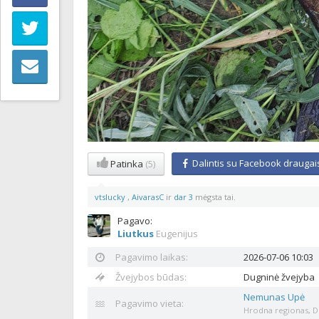
Dalintis su Facebook draugai
Patinka
(5)
vtslucky
,
AivarasC
ir
dar 3
mėgsta tai.
Pagavo:
Liutkus
Eugenijus
Pagavimo laikas:
2026-07-06 10:03
Žvejybos būdas:
Dugninė žvejyba
Nemunas Upė
Pagavimo vieta:
Hrodna regionas, Dzy