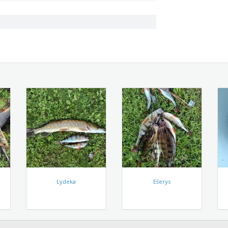
Lydeka
Ešerys