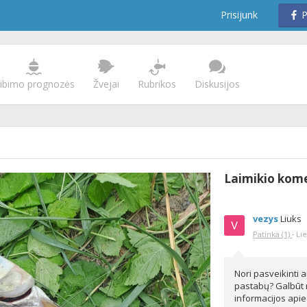
Prisijunk
P
ibimo prognozės
Žvejai
Rubrikos
Diskusijos
Laimikio kom
vezys
Liuks
Patinka
(1)
·
Li
Nori pasveikinti a
pastabų? Galbūt n
informacijos apie