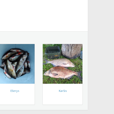
Ešerys
Karšis