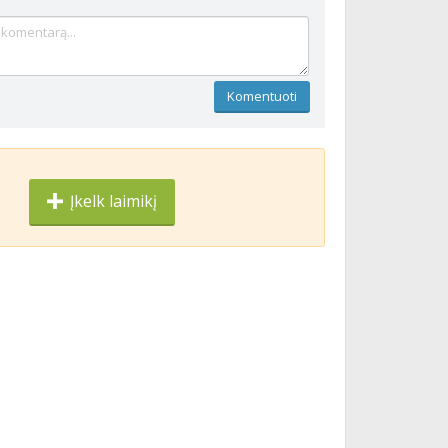
Komentuoti
Įkelk laimikį