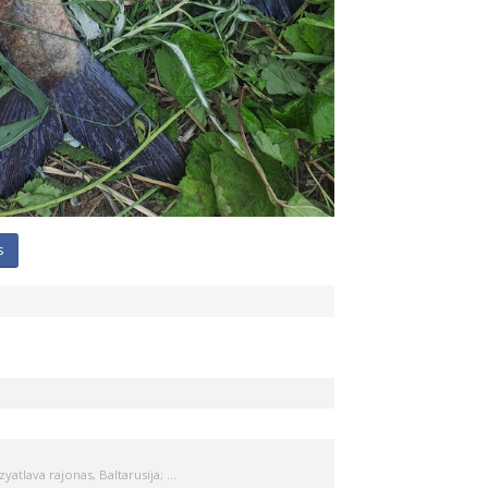
s
atlava rajonas, Baltarusija; ...