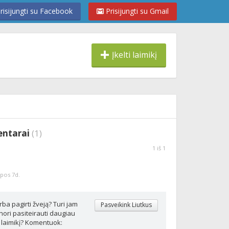
risijungti su Facebook
Prisijungti su Gmail
Įkelti laimikį
entarai
(
1
)
1
iš
1
epos 7d.
rba pagirti žveją? Turi jam
Pasveikink Liutkus
ori pasiteirauti daugiau
 laimikį? Komentuok: