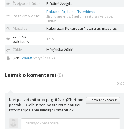
Žvejybos būdas:
Plūdinė žvejyba
Pakumulšių I-asis Tvenkinys
Pagavimo vieta:
Šiaulių apskritis, Šiaulių miesto savivaldybė,
Lietuva
Masalas:
Kukurūzai
Kukurūzai Natūralus masalas
Laimikis
Taip
paleistas:
Žūklė:
Mėgėjiška žūklė
Įkėlė:
Stas-z
Stasys Žebelys
Laimikio komentarai
(
0
)
0
iš
0
Nori pasveikinti arba pagirti žveją? Turi jam
Pasveikink Stas-z
pastabų? Galbūt nori pasiteirauti daugiau
informacijos apie laimikį? Komentuok: