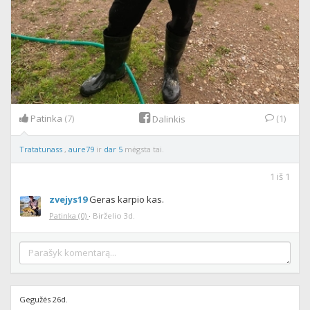
Patinka
(7)
(1)
Dalinkis
Tratatunass
,
aure79
ir
dar 5
mėgsta tai.
1
iš
1
zvejys19
Geras karpio kas.
Patinka
(0)
·
Birželio 3d.
Gegužės 26d.