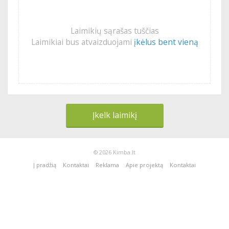
Laimikių sąrašas tuščias
Laimikiai bus atvaizduojami
įkėlus bent vieną
Įkelk laimikį
© 2026 Kimba.lt
Į pradžią
Kontaktai
Reklama
Apie projektą
Kontaktai