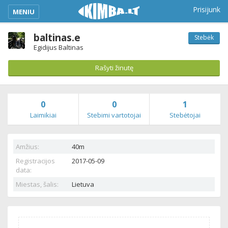
kimba_base_header_mobile_menu_toggle
Prisijunk
MENIU
baltinas.e
Stebėk
Egidijus Baltinas
Rašyti žinutę
0
0
1
Laimikiai
Stebimi vartotojai
Stebėtojai
Amžius:
40m
Registracijos
2017-05-09
data:
Miestas, šalis:
Lietuva