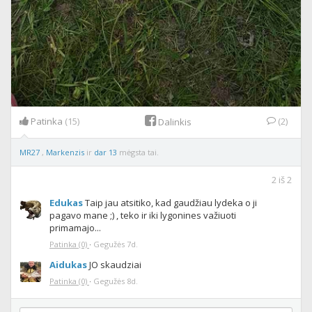
Patinka
(15)
(2)
Dalinkis
MR27
,
Markenzis
ir
dar 13
mėgsta tai.
2
iš
2
Edukas
Taip jau atsitiko, kad gaudžiau lydeka o ji
pagavo mane ;) , teko ir iki lygonines važiuoti
primamajo...
Patinka
(0)
·
Gegužės 7d.
Aidukas
JO skaudziai
Patinka
(0)
·
Gegužės 8d.