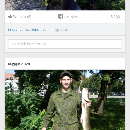
Patinka
(6)
(0)
Dalinkis
tincachub
,
sauliens
ir
dar 4
mėgsta tai.
Rugpjūčio 12d.