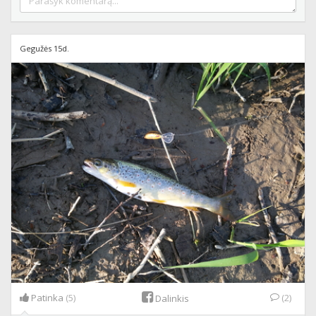
Gegužės 15d.
Patinka
(5)
(2)
Dalinkis