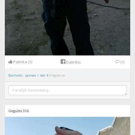
Patinka
(6)
(0)
Dalinkis
Bachutis
,
sposas
ir
dar 4
mėgsta tai.
Gegužės 31d.