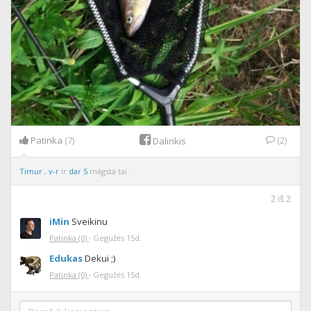
Patinka
(7)
(2)
Dalinkis
Timur
,
v-r
ir
dar 5
mėgsta tai.
2
iš
2
iMin
Sveikinu
Patinka
(0)
·
Gegužės 15d.
Edukas
Dekui ;)
Patinka
(0)
·
Gegužės 15d.