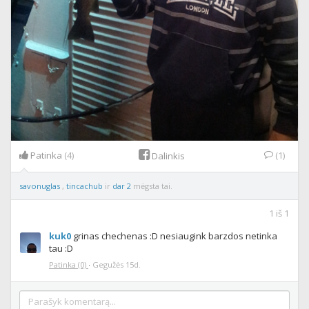
Patinka
(4)
(1)
Dalinkis
savonuglas
,
tincachub
ir
dar 2
mėgsta tai.
1
iš
1
kuk0
grinas chechenas :D nesiaugink barzdos netinka
tau :D
Patinka
(0)
·
Gegužės 15d.