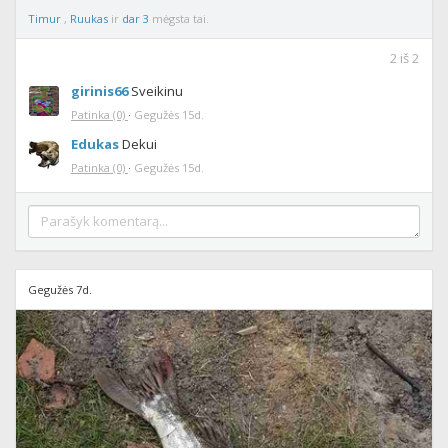
Timur
,
Ruukas
ir
dar 3
mėgsta tai.
2
iš
2
girinis66
Sveikinu
Patinka
(0)
·
Gegužės 15d.
Edukas
Dekui
Patinka
(0)
·
Gegužės 15d.
Gegužės 7d.