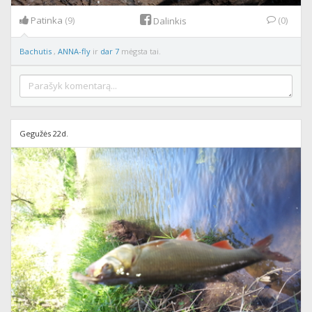
Patinka
(9)
(0)
Dalinkis
Bachutis
,
ANNA-fly
ir
dar 7
mėgsta tai.
Gegužės 22d.