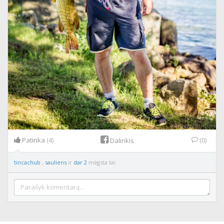
Patinka
(4)
(0)
Dalinkis
tincachub
,
sauliens
ir
dar 2
mėgsta tai.