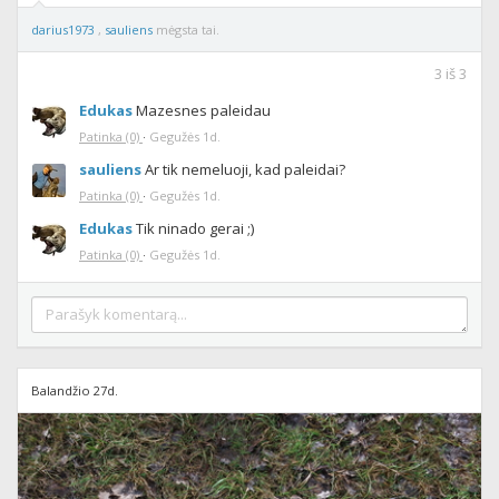
darius1973
,
sauliens
mėgsta tai.
3
iš
3
Edukas
Mazesnes paleidau
Patinka
(0)
·
Gegužės 1d.
sauliens
Ar tik nemeluoji, kad paleidai?
Patinka
(0)
·
Gegužės 1d.
Edukas
Tik ninado gerai ;)
Patinka
(0)
·
Gegužės 1d.
Balandžio 27d.