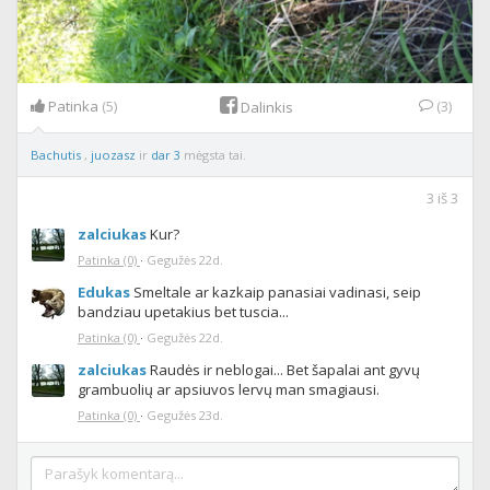
Patinka
(5)
(3)
Dalinkis
Bachutis
,
juozasz
ir
dar 3
mėgsta tai.
3
iš
3
zalciukas
Kur?
Patinka
(0)
·
Gegužės 22d.
Edukas
Smeltale ar kazkaip panasiai vadinasi, seip
bandziau upetakius bet tuscia...
Patinka
(0)
·
Gegužės 22d.
zalciukas
Raudės ir neblogai... Bet šapalai ant gyvų
grambuolių ar apsiuvos lervų man smagiausi.
Patinka
(0)
·
Gegužės 23d.