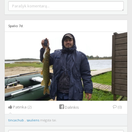
Spalio 7d.
Patinka
(2)
(0)
Dalinkis
tincachub
,
sauliens
mėgsta tai.