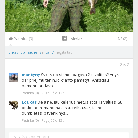
Patinka
(9)
(2)
Dalinkis
tincachub
,
sauliens
ir
dar 7
mėgsta tai.
2
iš
2
mantyny
Svx. A cia siemet pagavai? Is valties? Ar yra
dar priejimu ten nuo kranto pametyt? Anksciau
pamenu budavo..
Patinka
(0)
·
Rugpjūčio 12d.
Edukas
Deja ne, jau kelerius metus atgal is valties. Su
britkelnem imanoma aisku reik atsargiai nes
dumbletas lb tvenkinys...
Patinka
(0)
·
Rugpjūčio 13d.