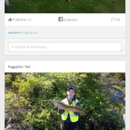
Patinka
(1)
(0)
Dalinkis
sauliens
mėgsta tai.
Rugpjūčio 16d.