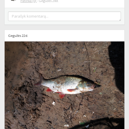
Patinka
(0)
·
Gegužės 28d.
Gegužės 22d.