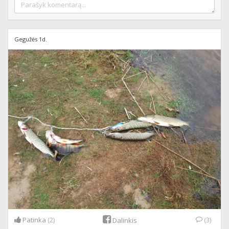
Gegužės 1d.
Patinka
(2)
(3)
Dalinkis