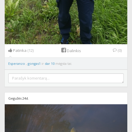
Patinka
(12)
(0)
Dalinkis
Esperanzo
,
gongas1
ir
dar 10
mėgsta tai.
Gegužės 24d.