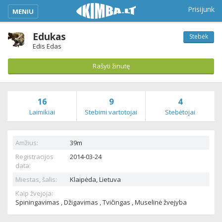
kimba_base_header_mobile_menu_toggle
Prisijunk
MENIU
Edukas
Stebėk
Edis Edas
Rašyti žinutę
16
9
4
Laimikiai
Stebimi vartotojai
Stebėtojai
Amžius:
39m
Registracijos
2014-03-24
data:
Miestas, šalis:
Klaipėda,
Lietuva
Kaip žvejoja:
Spiningavimas , Džigavimas , Tvičingas , Muselinė žvejyba