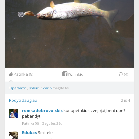
Patinka
(8)
(4)
Dalinkis
Esperanzo
,
shleix
ir
dar 6
mėgsta tai.
Rodyti daugiau
2
iš
4
romkadobrovolskis
kur upetakius zvejojat,bent upe?
pabandyt
Patinka
(0)
·
Gegužės 26d.
Edukas
Smiltele