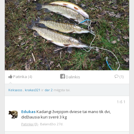
Patinka
(4)
(1)
Dalinkis
Keksasss
,
krakas321
ir
dar 2
mėgsta tai.
1
iš
1
Edukas
Kadangi žvejojom dviese tai mano tik dvi,
didžiausia kuri sverė 3 kg
Patinka
(0)
·
Balandžio 27d.