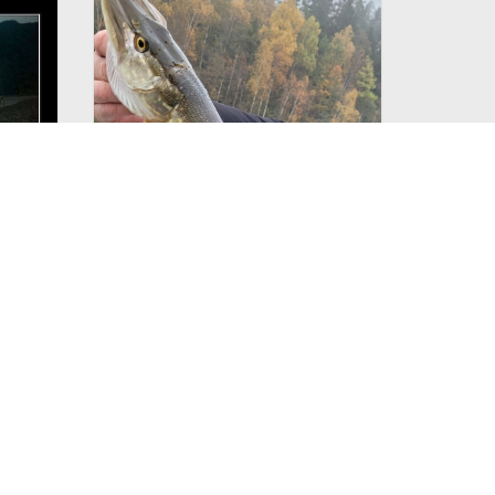
(2)
2
iš
2
vieną