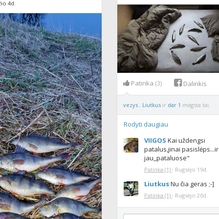
io 4d.
Patinka
(3)
Dalinkis
vezys
,
Liutkus
ir
dar 1
mėgsta tai.
Rodyti daugiau
VIIGOS
Kai uždengsi
patalus,jinai pasislėps...i
jau,,pataluose"
Patinka
(1)
·
Rugsėjo 19d.
Liutkus
Nu čia geras ;-]
Patinka
(1)
·
Rugsėjo 20d.