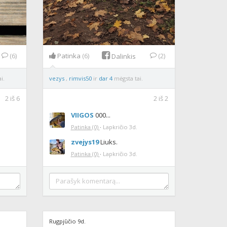
(6)
Patinka
(6)
(2)
Dalinkis
i.
vezys
,
rimvis50
ir
dar 4
mėgsta tai.
2
iš
6
2
iš
2
VIIGOS
000...
Patinka
(0)
·
Lapkričio 3d.
zvejys19
Liuks.
Patinka
(0)
·
Lapkričio 3d.
Rugpjūčio 9d.