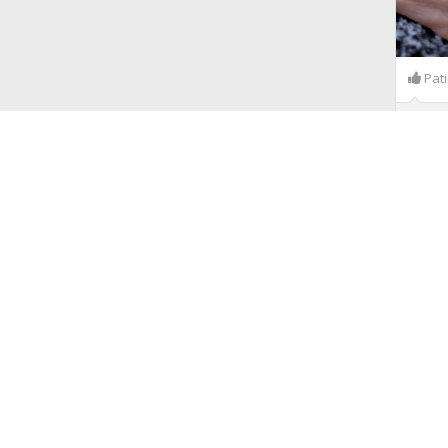
Pat
Eserys
Rugsėjo