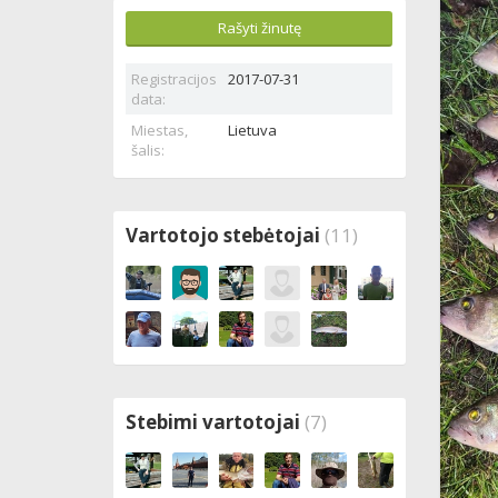
Rašyti žinutę
Registracijos
2017-07-31
data:
Miestas,
Lietuva
šalis:
Vartotojo stebėtojai
(11)
Stebimi vartotojai
(7)