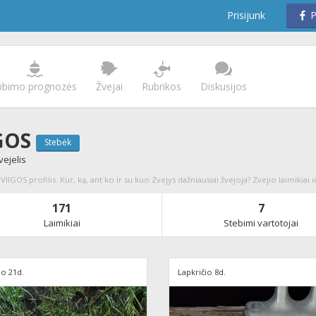
Prisijunk
P
ibimo prognozės
Žvejai
Rubrikos
Diskusijos
GOS
Stebėk
vejelis
 VIIGOS profilis. Kur, ką, ant ko ir su kuo Zvejys dažniausiai žvejoja? Zvejio laimikiai i
171
7
Laimikiai
Stebimi vartotojai
io 21d.
Lapkričio 8d.