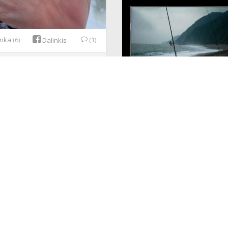
inka
(6)
(1)
Dalinkis
7
,
rimvis50
ir
dar 4
mėgsta tai.
1
iš
1
vezys
lliuks
Patinka
(0)
·
Sausio 22d.
Patinka
(8)
Dalinkis
Vyterin
,
vezys
ir
dar 6
mėgsta tai.
 18d.
Liutkus
Yra tiesos , bet 
kitą žuvytę sužvejoti ,
malonumas dvigubas....
Patinka
(1)
·
Spalio 10d.