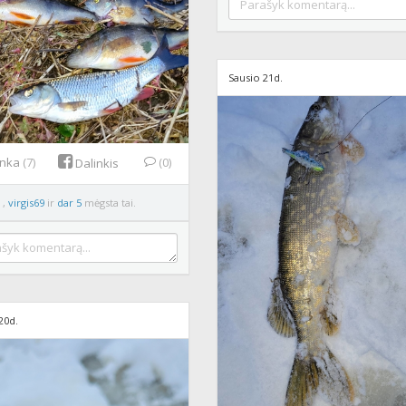
Sausio 21d.
inka
(7)
(0)
Dalinkis
7
,
virgis69
ir
dar 5
mėgsta tai.
20d.