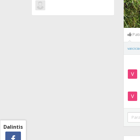
Pat
vaicici
Dalintis