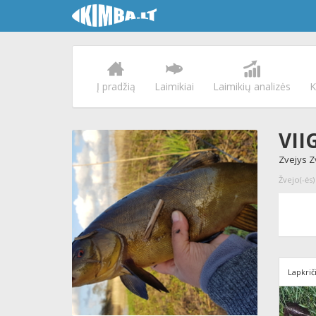
Į pradžią
Laimikiai
Laimikių analizės
K
VII
Zvejys Z
Žvejo(-ės)
Lapkrič