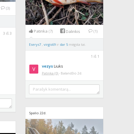
(3)
Patinka
(7)
(1)
Dalinkis
3
iš
3
Eserys7
,
virgis69
ir
dar 5
mėgsta tai.
1
iš
1
vezys
Liuks
Patinka
(0)
·
Balandžio 2d.
Spalio 22d.