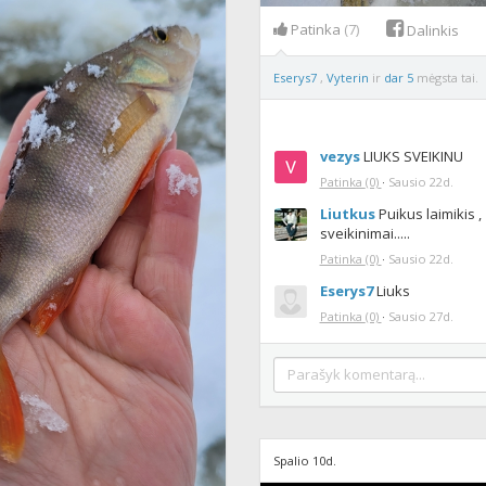
Patinka
(7)
Dalinkis
Eserys7
,
Vyterin
ir
dar 5
mėgsta tai.
vezys
LIUKS SVEIKINU
Patinka
(0)
·
Sausio 22d.
Liutkus
Puikus laimikis ,
sveikinimai.....
Patinka
(0)
·
Sausio 22d.
Eserys7
Liuks
Patinka
(0)
·
Sausio 27d.
Spalio 10d.