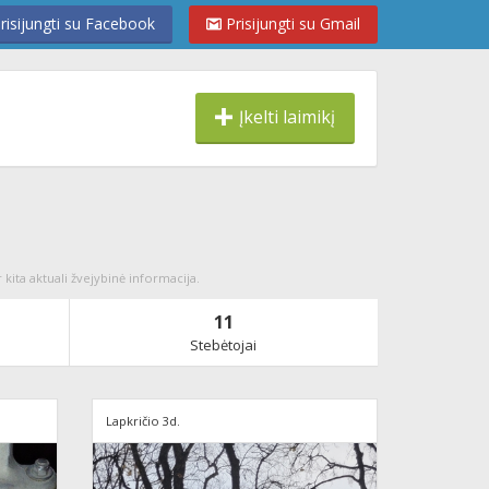
risijungti su Facebook
Prisijungti su Gmail
Įkelti laimikį
r kita aktuali žvejybinė informacija.
11
Stebėtojai
Lapkričio 3d.