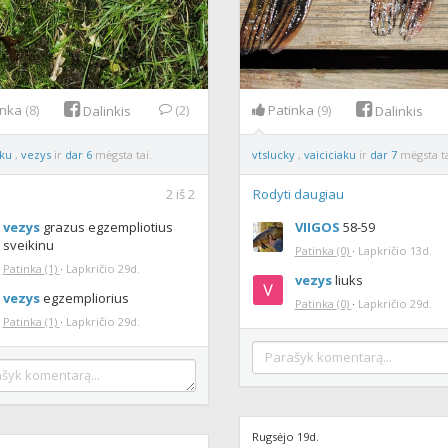
inka
(8)
(2)
Patinka
(9)
Dalinkis
Dalinkis
aku
,
vezys
ir
dar 6
mėgsta tai.
vtslucky
,
vaiciciaku
ir
dar 7
mėgsta ta
2
iš
2
Rodyti daugiau
vezys
grazus egzempliotius
VIIGOS
58-59
sveikinu
Patinka
(0)
·
Lapkričio 13d.
Patinka
(1)
·
Lapkričio 29d.
vezys
liuks
vezys
egzempliorius
Patinka
(0)
·
Lapkričio 29d.
Patinka
(1)
·
Lapkričio 29d.
Rugsėjo 19d.