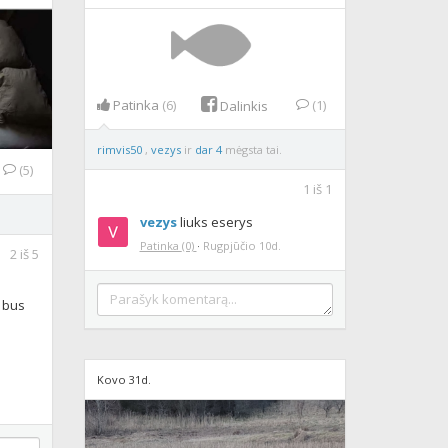
Patinka
(6)
(1)
Dalinkis
rimvis50
,
vezys
ir
dar 4
mėgsta tai.
(5)
1
iš
1
vezys
liuks eserys
Patinka
(0)
·
Rugpjūčio 10d.
2
iš
5
r bus
Kovo 31d.