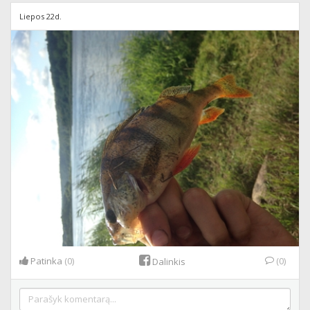
Liepos 22d.
Patinka
(0)
(0)
Dalinkis