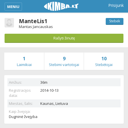
kimba_base_header_mobile_menu_toggle
Prisijunk
MENIU
ManteLis1
Stebėk
Mantas Jancauskas
Rašyti žinutę
1
9
10
Laimikiai
Stebimi vartotojai
Stebėtojai
Amžius:
36m
Registracijos
2014-10-13
data:
Miestas, šalis:
Kaunas,
Lietuva
Kaip žvejoja:
Dugninė žvejyba