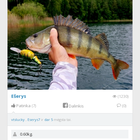
Ešerys
(1230)
Patinka
(7)
(0)
Dalinkis
vtslucky
,
Eserys7
ir
dar 5
mėgsta tai.
0.60kg.