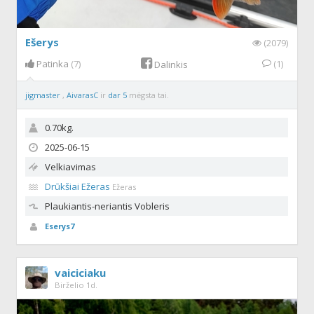
Ešerys
(2079)
Patinka
(7)
(1)
Dalinkis
jigmaster
,
AivarasC
ir
dar 5
mėgsta tai.
0.70kg.
2025-06-15
Velkiavimas
Drūkšiai Ežeras
Ežeras
Plaukiantis-neriantis
Vobleris
Eserys7
vaiciciaku
Birželio 1d.