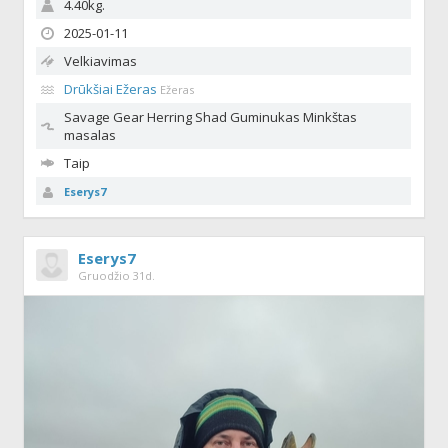
4.40kg.
2025-01-11
Velkiavimas
Drūkšiai Ežeras
Ežeras
Savage Gear Herring Shad
Guminukas Minkštas
masalas
Taip
Eserys7
Eserys7
Gruodžio 31d.