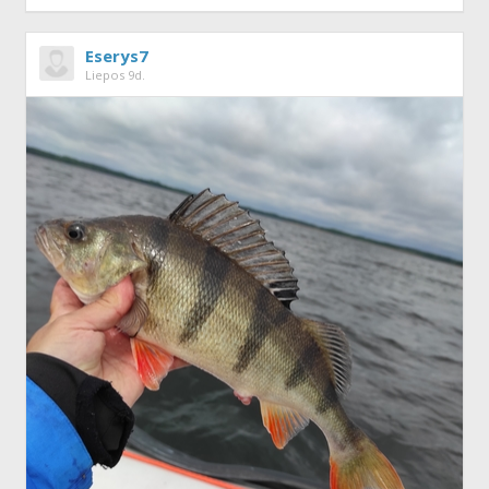
Eserys7
Liepos 9d.