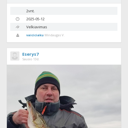
2vnt.
2025-05-12
Velkiavimas
vaiciciaku
Mindaugas V.
Eserys7
Sausio 13d.