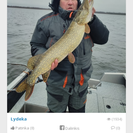
Lydeka
(1934)
Patinka
(8)
(0)
Dalinkis