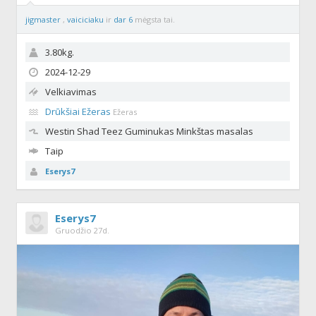
jigmaster
,
vaiciciaku
ir
dar 6
mėgsta tai.
3.80kg.
2024-12-29
Velkiavimas
Drūkšiai Ežeras
Ežeras
Westin Shad Teez
Guminukas Minkštas masalas
Taip
Eserys7
Eserys7
Gruodžio 27d.