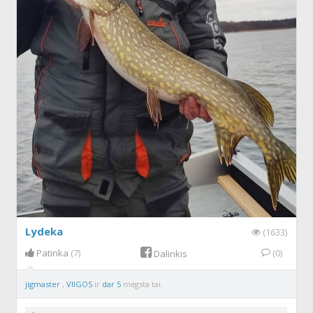
Lydeka
(1633)
Patinka
(7)
(0)
Dalinkis
jigmaster
,
VIIGOS
ir
dar 5
mėgsta tai.