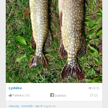
Lydeka
(972)
Patinka
(10)
(2)
Dalinkis
vtslucky
,
rimvis50
ir
dar 8
mėgsta tai.