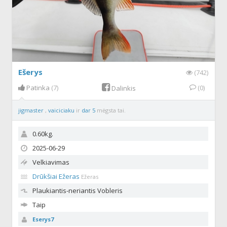
Ešerys
(742)
Patinka
(7)
(0)
Dalinkis
jigmaster
,
vaiciciaku
ir
dar 5
mėgsta tai.
0.60kg.
2025-06-29
Velkiavimas
Drūkšiai Ežeras
Ežeras
Plaukiantis-neriantis
Vobleris
Taip
Eserys7