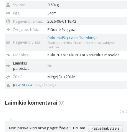
Svoris:
0.60kg.
Ilgis:
34cm.
Pagavimo laikas:
2026-06-01 19:42
Žvejybos būdas:
Plūdinė žvejyba
Pakumulšių I-asis Tvenkinys
Pagavimo vieta:
Šiaulių apskritis, Šiaulių miesto savivaldybė,
Lietuva
Masalas:
Kukurūzai
Kukurūzai Natūralus masalas
Laimikis
Ne
paleistas:
Žūklė:
Mėgėjiška žūklė
Įkėlė:
Stas-z
Stasys Žebelys
Laimikio komentarai
(
0
)
0
iš
0
Nori pasveikinti arba pagirti žveją? Turi jam
Pasveikink Stas-z