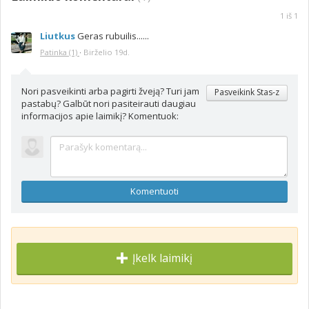
1
iš
1
Liutkus
Geras rubuilis......
Patinka
(1)
·
Birželio 19d.
Nori pasveikinti arba pagirti žveją? Turi jam
Pasveikink Stas-z
pastabų? Galbūt nori pasiteirauti daugiau
informacijos apie laimikį? Komentuok:
Komentuoti
Įkelk laimikį