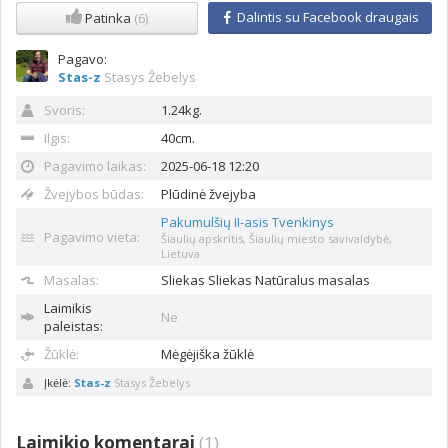
Dalintis su Facebook draugais
Patinka
(6)
Pagavo:
Stas-z
Stasys Žebelys
Svoris:
1.24kg.
Ilgis:
40cm.
Pagavimo laikas:
2025-06-18 12:20
Žvejybos būdas:
Plūdinė žvejyba
Pakumulšių II-asis Tvenkinys
Pagavimo vieta:
Šiaulių apskritis, Šiaulių miesto savivaldybė,
Lietuva
Masalas:
Sliekas
Sliekas Natūralus masalas
Laimikis
Ne
paleistas:
Žūklė:
Mėgėjiška žūklė
Įkėlė:
Stas-z
Stasys Žebelys
Laimikio komentarai
(
1
)