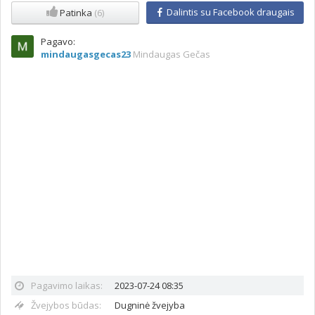
Dalintis su Facebook draugais
Patinka
(6)
Pagavo:
mindaugasgecas23
Mindaugas Gečas
Pagavimo laikas:
2023-07-24 08:35
Žvejybos būdas:
Dugninė žvejyba