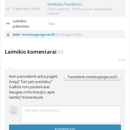
Vembūtų Tvenkinys
Pagavimo vieta:
Telšių apskritis, Telšių rajono savivaldybė,
Lietuva
Laimikis
Taip
paleistas:
Įkėlė:
mindaugasgecas23
Mindaugas Gečas
Laimikio komentarai
(
0
)
0
iš
0
Nori pasveikinti arba pagirti
Pasveikink mindaugasgecas23
žveją? Turi jam pastabų?
Galbūt nori pasiteirauti
daugiau informacijos apie
laimikį? Komentuok:
Komentuoti