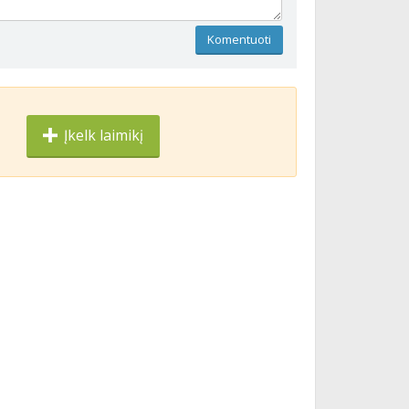
Komentuoti
Įkelk laimikį