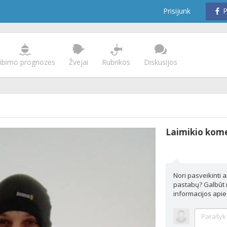
Prisijunk
P
ibimo prognozės
Žvejai
Rubrikos
Diskusijos
Laimikio kom
Nori pasveikinti a
pastabų? Galbūt n
informacijos apie