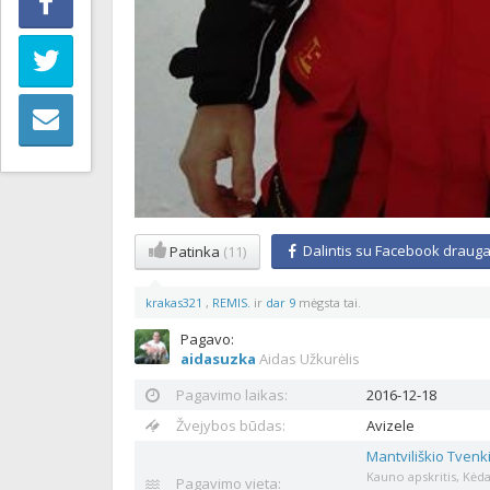
Dalintis su Facebook drauga
Patinka
(11)
krakas321
,
REMIS.
ir
dar 9
mėgsta tai.
Pagavo:
aidasuzka
Aidas Užkurėlis
Pagavimo laikas:
2016-12-18
Žvejybos būdas:
Avizele
Mantviliškio Tvenk
Kauno apskritis, Kėda
Pagavimo vieta: