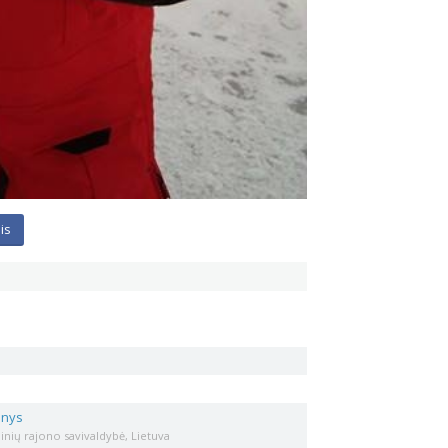
is
inys
inių rajono savivaldybė, Lietuva