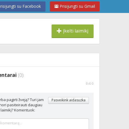
risijungti su Facebook
Prisijungti su Gmail
Įkelti laimikį
entarai
(
0
)
0
iš
0
rba pagirti žveją? Turi jam
Pasveikink aidasuzka
ori pasiteirauti daugiau
 laimikį? Komentuok: