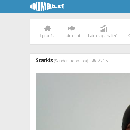
Į pradžią
Laimikiai
Laimikių analizės
K
Starkis
2215
(Sander lucioperca)