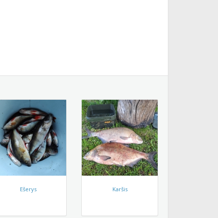
Ešerys
Karšis