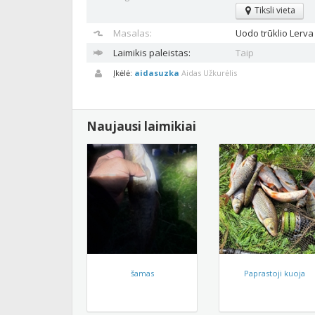
Tiksli vieta
Masalas:
Uodo trūklio
Lerva
Laimikis paleistas:
Taip
Įkėlė:
aidasuzka
Aidas Užkurėlis
Naujausi laimikiai
šamas
Paprastoji kuoja