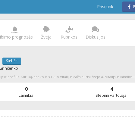
Prisijunk
P
ibimo prognozės
Žvejai
Rubrikos
Diskusijos
c
Stebėk
s Grinčenko
ipsc profilis. Kur, ką, ant ko ir su kuo Vitalijus dažniausiai žvejoja? Vitalijaus laimikiai
0
4
Laimikiai
Stebimi vartotojai