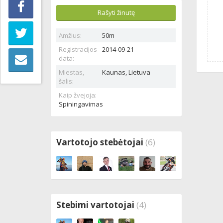
Rašyti žinutę
Amžius:
50m
Registracijos
2014-09-21
data:
Miestas,
Kaunas,
Lietuva
šalis:
Kaip žvejoja:
Spiningavimas
Vartotojo stebėtojai
(6)
Stebimi vartotojai
(4)