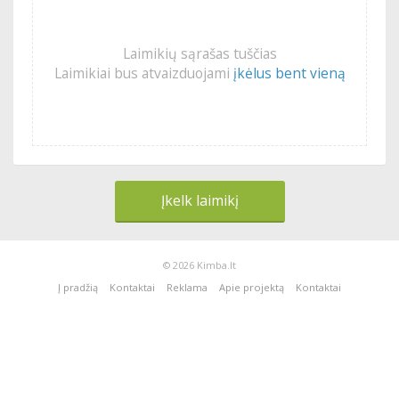
Laimikių sąrašas tuščias
Laimikiai bus atvaizduojami
įkėlus bent vieną
Įkelk laimikį
© 2026 Kimba.lt
Į pradžią
Kontaktai
Reklama
Apie projektą
Kontaktai