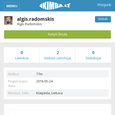
kimba_base_header_mobile_menu_toggle
Prisijunk
MENIU
algis.radomskis
Stebėk
Algis Radomskis
Rašyti žinutę
0
2
0
Laimikiai
Stebimi vartotojai
Stebėtojai
Amžius:
77m
Registracijos
2016-05-24
data:
Miestas, šalis:
Klaipėda,
Lietuva