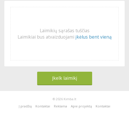
Laimikių sąrašas tuščias
Laimikiai bus atvaizduojami
įkėlus bent vieną
Įkelk laimikį
© 2026 Kimba.lt
Į pradžią
Kontaktai
Reklama
Apie projektą
Kontaktai