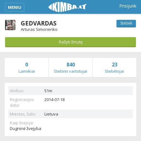
kimba_base_header_mobile_menu_toggle
Prisijunk
MENIU
GEDVARDAS
Stebėk
Arturas Simonenko
Rašyti žinutę
0
840
23
Laimikiai
Stebimi vartotojai
Stebėtojai
Amžius:
51m
Registracijos
2014-07-18
data:
Miestas, šalis:
Lietuva
Kaip žvejoja:
Dugninė žvejyba